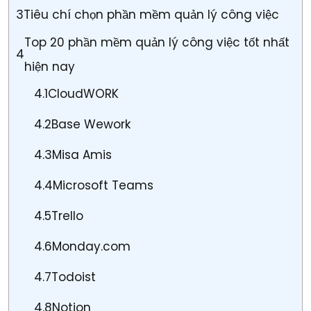
3
Tiêu chí chọn phần mềm quản lý công việc
Top 20 phần mềm quản lý công việc tốt nhất
4
hiện nay
4.1
CloudWORK
4.2
Base Wework
4.3
Misa Amis
4.4
Microsoft Teams
4.5
Trello
4.6
Monday.com
4.7
Todoist
4.8
Notion