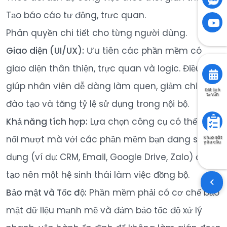
Tạo báo cáo tự động, trực quan.
Phân quyền chi tiết cho từng người dùng.
Giao diện (UI/UX):
Ưu tiên các phần mềm có
giao diện thân thiện, trực quan và logic. Điều này
giúp nhân viên dễ dàng làm quen, giảm chi phí
Đặt lịch
tư vấn
đào tạo và tăng tỷ lệ sử dụng trong nội bộ.
Khả năng tích hợp:
Lựa chọn công cụ có thể kết
nối mượt mà với các phần mềm bạn đang sử
Khảo sát
yêu cầu
dụng (ví dụ: CRM, Email, Google Drive, Zalo) để
tạo nên một hệ sinh thái làm việc đồng bộ.
Bảo mật và Tốc độ:
Phần mềm phải có cơ chế bảo
mật dữ liệu mạnh mẽ và đảm bảo tốc độ xử lý