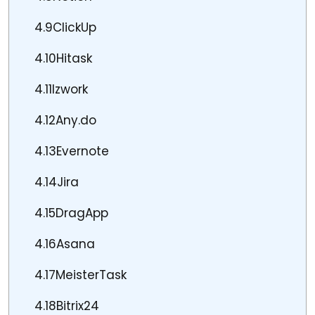
4.9
ClickUp
4.10
Hitask
4.11
Izwork
4.12
Any.do
4.13
Evernote
4.14
Jira
4.15
DragApp
4.16
Asana
4.17
MeisterTask
4.18
Bitrix24