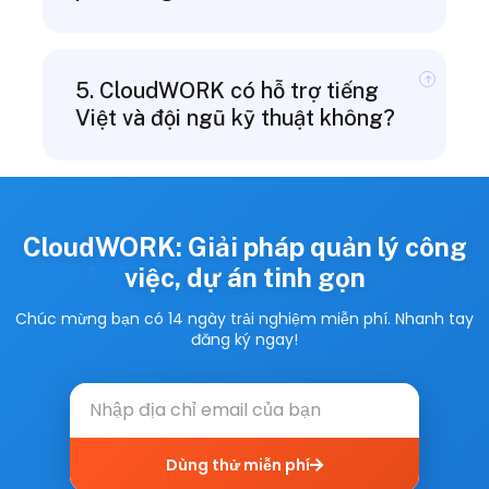
5. CloudWORK có hỗ trợ tiếng
Việt và đội ngũ kỹ thuật không?
CloudWORK: Giải pháp quản lý công
việc, dự án tinh gọn
Chúc mừng bạn có 14 ngày trải nghiệm miễn phí. Nhanh tay
đăng ký ngay!
Dùng thử miễn phí